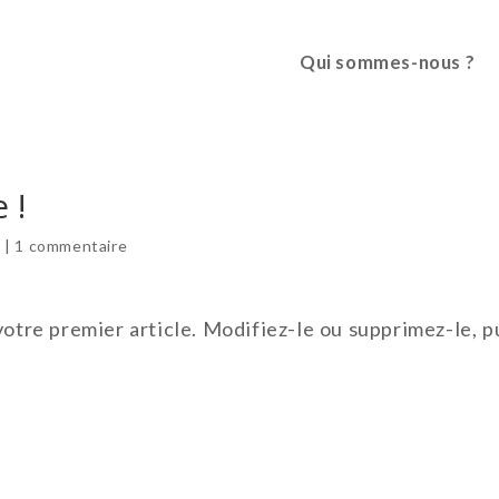
Qui sommes-nous ?
 !
é
|
1 commentaire
tre premier article. Modifiez-le ou supprimez-le, p